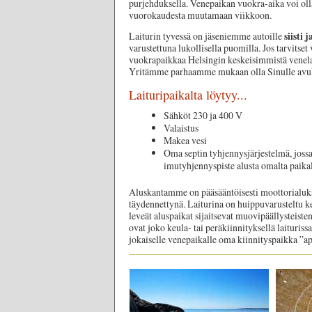
purjehduksella. Venepaikan vuokra-aika voi ol
vuorokaudesta muutamaan viikkoon.
siisti 
Laiturin tyvessä on jäseniemme autoille
varustettuna lukollisella puomilla. Jos tarvitset 
vuokrapaikkaa Helsingin keskeisimmistä venelait
Yritämme parhaamme mukaan olla Sinulle avuk
Laituripaikalta löytyy...
Sähköt 230 ja 400 V
Valaistus
Makea vesi
Oma septin tyhjennysjärjestelmä, jossa
imutyhjennyspiste alusta omalta paikal
Aluskantamme on pääsääntöisesti moottorialuk
täydennettynä. Laiturina on huippuvarusteltu ke
leveät aluspaikat sijaitsevat muovipäällysteisten
ovat joko keula- tai peräkiinnityksellä laituriss
jokaiselle venepaikalle oma kiinnityspaikka ”a