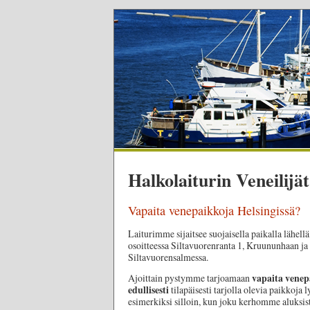
Halkolaiturin Veneilijät
Vapaita venepaikkoja Helsingissä?
Laiturimme sijaitsee suojaisella paikalla lähell
osoitteessa Siltavuorenranta 1, Kruununhaan ja
Siltavuorensalmessa.
vapaita venep
Ajoittain pystymme tarjoamaan
edullisesti
tilapäisesti tarjolla olevia paikkoja
esimerkiksi silloin, kun joku kerhomme aluksi